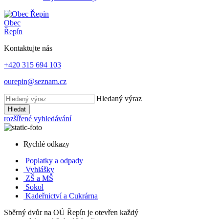
Obec
Řepín
Kontaktujte nás
+420 315 694 103
ourepin@seznam.cz
Hledaný výraz
Hledat
rozšířené vyhledávání
Rychlé odkazy
Poplatky
a odpady
Vyhlášky
ZŠ a MŠ
Sokol
Kadeřnictví a Cukrárna
Sběrný dvůr na OÚ Řepín je otevřen každý