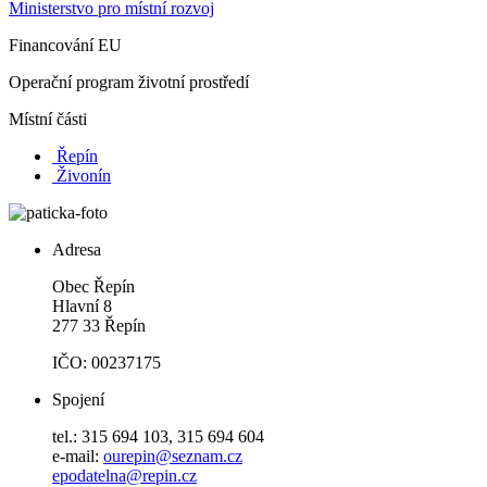
Ministerstvo pro místní rozvoj
Financování EU
Operační program životní prostředí
Místní části
Řepín
Živonín
Adresa
Obec Řepín
Hlavní 8
277 33 Řepín
IČO: 00237175
Spojení
tel.: 315 694 103, 315 694 604
e-mail:
ourepin@seznam.cz
epodatelna@repin.cz