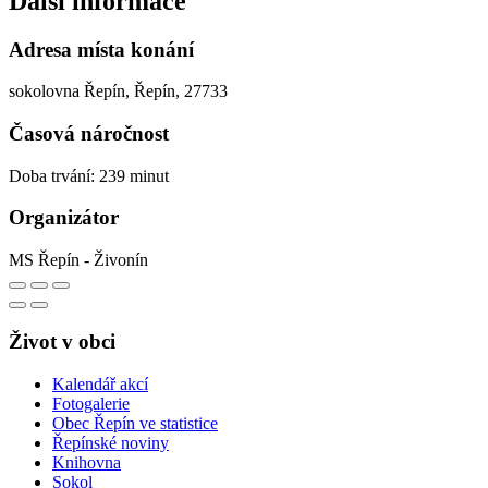
Další informace
Adresa místa konání
sokolovna Řepín, Řepín, 27733
Časová náročnost
Doba trvání: 239 minut
Organizátor
MS Řepín - Živonín
Život v obci
Kalendář akcí
Fotogalerie
Obec Řepín ve statistice
Řepínské noviny
Knihovna
Sokol