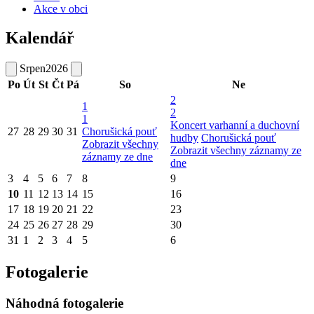
Akce v obci
Kalendář
Srpen
2026
Po
Út
St
Čt
Pá
So
Ne
2
1
2
1
Koncert varhanní a duchovní
27
28
29
30
31
Chorušická pouť
hudby
Chorušická pouť
Zobrazit všechny
Zobrazit všechny záznamy ze
záznamy ze dne
dne
3
4
5
6
7
8
9
10
11
12
13
14
15
16
17
18
19
20
21
22
23
24
25
26
27
28
29
30
31
1
2
3
4
5
6
Fotogalerie
Náhodná fotogalerie