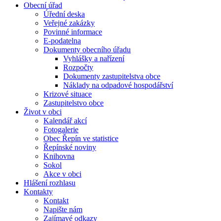
Obecní úřad
Úřední deska
Veřejné zakázky
Povinné informace
E-podatelna
Dokumenty obecního úřadu
Vyhlášky a nařízení
Rozpočty
Dokumenty zastupitelstva obce
Náklady na odpadové hospodářství
Krizové situace
Zastupitelstvo obce
Život v obci
Kalendář akcí
Fotogalerie
Obec Řepín ve statistice
Řepínské noviny
Knihovna
Sokol
Akce v obci
Hlášení rozhlasu
Kontakty
Kontakt
Napište nám
Zajímavé odkazy