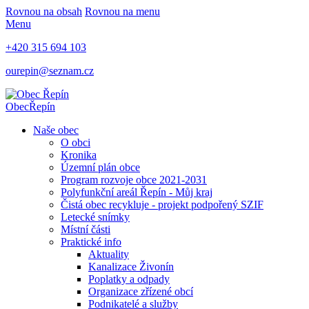
Rovnou na obsah
Rovnou na menu
Menu
+420 315 694 103
ourepin@seznam.cz
Obec
Řepín
Naše obec
O obci
Kronika
Územní plán obce
Program rozvoje obce 2021-2031
Polyfunkční areál Řepín - Můj kraj
Čistá obec recykluje - projekt podpořený SZIF
Letecké snímky
Místní části
Praktické info
Aktuality
Kanalizace Živonín
Poplatky a odpady
Organizace zřízené obcí
Podnikatelé a služby