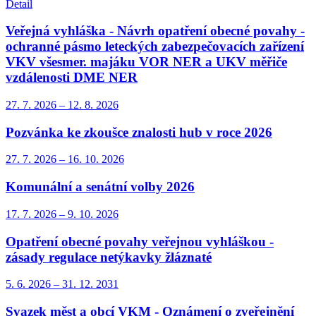
Detail
Veřejná vyhláška - Návrh opatření obecné povahy -
ochranné pásmo leteckých zabezpečovacích zařízení
VKV všesmer. majáku VOR NER a UKV měřiče
vzdálenosti DME NER
27. 7.
2026
–
12. 8.
2026
Pozvánka ke zkoušce znalosti hub v roce 2026
27. 7.
2026
–
16. 10.
2026
Komunální a senátní volby 2026
17. 7.
2026
–
9. 10.
2026
Opatření obecné povahy veřejnou vyhláškou -
zásady regulace netýkavky žláznaté
5. 6.
2026
–
31. 12.
2031
Svazek měst a obcí VKM - Oznámení o zveřejnění