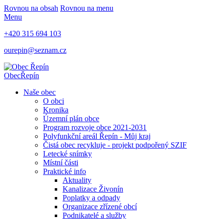
Rovnou na obsah
Rovnou na menu
Menu
+420 315 694 103
ourepin@seznam.cz
Obec
Řepín
Naše obec
O obci
Kronika
Územní plán obce
Program rozvoje obce 2021-2031
Polyfunkční areál Řepín - Můj kraj
Čistá obec recykluje - projekt podpořený SZIF
Letecké snímky
Místní části
Praktické info
Aktuality
Kanalizace Živonín
Poplatky a odpady
Organizace zřízené obcí
Podnikatelé a služby