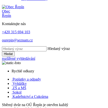
Obec
Řepín
Kontaktujte nás
+420 315 694 103
ourepin@seznam.cz
Hledaný výraz
Hledat
rozšířené vyhledávání
Rychlé odkazy
Poplatky
a odpady
Vyhlášky
ZŠ a MŠ
Sokol
Kadeřnictví a Cukrárna
Sběrný dvůr na OÚ Řepín je otevřen každý