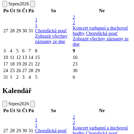
Srpen
2026
Po
Út
St
Čt
Pá
So
Ne
2
1
2
1
Koncert varhanní a duchovní
27
28
29
30
31
Chorušická pouť
hudby
Chorušická pouť
Zobrazit všechny
Zobrazit všechny záznamy ze
záznamy ze dne
dne
3
4
5
6
7
8
9
10
11
12
13
14
15
16
17
18
19
20
21
22
23
24
25
26
27
28
29
30
31
1
2
3
4
5
6
Kalendář
Srpen
2026
Po
Út
St
Čt
Pá
So
Ne
2
1
2
1
Koncert varhanní a duchovní
27
28
29
30
31
Chorušická pouť
hudby
Chorušická pouť