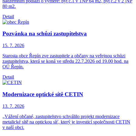
nadzemním podlaží o výměře: byt č.1 v 1NP 64 m2, byt č.2 v 2 |NP
80 m2.
Detail
Pozvánka na schůzi zastupitelstva
15. 7.
2026
Starosta obce Řepín zve zastupitele a občany na veřejnou schůzi
zastupitelstva, která se koná ve středu 22.7.2026 od 19.00 hod. na
OÚ Řepín.
Detail
Modernizace optické sítě CETIN
13. 7.
2026
„Vážení občané, zastupitelstvo schválilo projekt modernizace
metalické sítě na optickou síť, který je investicí společnosti CETIN
v naší obci.