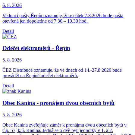
6. 8.
2026
Vedoucí pošty Řepín oznamuje, že v pátek 7.8.2026 bude pošta
otevřená jen dopoledne od 7.30 – 10.30 hod.
Detail
Odečet elektroměrů - Řepín
5. 8.
2026
ČEZ Distribuce oznamuje, že ve dnech od 14.-27.8.2026 bude
provádět na Řepíně odečet elektroměrů.
Detail
Obec Kanina - pronájem dvou obecních bytů
5. 8.
2026
Obec Kanina zveřejňuje záměr k pronájmu dvou obecních bytů v
č.p. 57, k.ú. Kanina. Jedná se o dvě byt. jednotky v 1. a 2.