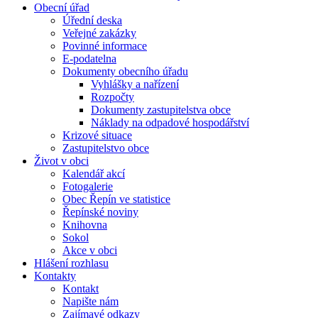
Obecní úřad
Úřední deska
Veřejné zakázky
Povinné informace
E-podatelna
Dokumenty obecního úřadu
Vyhlášky a nařízení
Rozpočty
Dokumenty zastupitelstva obce
Náklady na odpadové hospodářství
Krizové situace
Zastupitelstvo obce
Život v obci
Kalendář akcí
Fotogalerie
Obec Řepín ve statistice
Řepínské noviny
Knihovna
Sokol
Akce v obci
Hlášení rozhlasu
Kontakty
Kontakt
Napište nám
Zajímavé odkazy