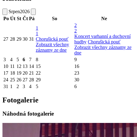
Srpen
2026
Po
Út
St
Čt
Pá
So
Ne
2
1
2
1
Koncert varhanní a duchovní
27
28
29
30
31
Chorušická pouť
hudby
Chorušická pouť
Zobrazit všechny
Zobrazit všechny záznamy ze
záznamy ze dne
dne
3
4
5
6
7
8
9
10
11
12
13
14
15
16
17
18
19
20
21
22
23
24
25
26
27
28
29
30
31
1
2
3
4
5
6
Fotogalerie
Náhodná fotogalerie