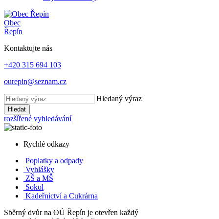
Obec
Řepín
Kontaktujte nás
+420 315 694 103
ourepin@seznam.cz
Hledaný výraz
Hledat
rozšířené vyhledávání
Rychlé odkazy
Poplatky
a odpady
Vyhlášky
ZŠ a MŠ
Sokol
Kadeřnictví a Cukrárna
Sběrný dvůr na OÚ Řepín je otevřen každý