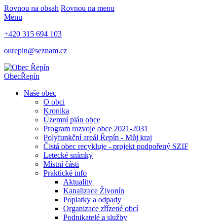
Rovnou na obsah
Rovnou na menu
Menu
+420 315 694 103
ourepin@seznam.cz
Obec
Řepín
Naše obec
O obci
Kronika
Územní plán obce
Program rozvoje obce 2021-2031
Polyfunkční areál Řepín - Můj kraj
Čistá obec recykluje - projekt podpořený SZIF
Letecké snímky
Místní části
Praktické info
Aktuality
Kanalizace Živonín
Poplatky a odpady
Organizace zřízené obcí
Podnikatelé a služby