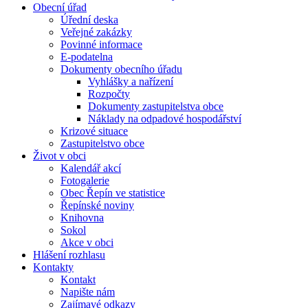
Obecní úřad
Úřední deska
Veřejné zakázky
Povinné informace
E-podatelna
Dokumenty obecního úřadu
Vyhlášky a nařízení
Rozpočty
Dokumenty zastupitelstva obce
Náklady na odpadové hospodářství
Krizové situace
Zastupitelstvo obce
Život v obci
Kalendář akcí
Fotogalerie
Obec Řepín ve statistice
Řepínské noviny
Knihovna
Sokol
Akce v obci
Hlášení rozhlasu
Kontakty
Kontakt
Napište nám
Zajímavé odkazy