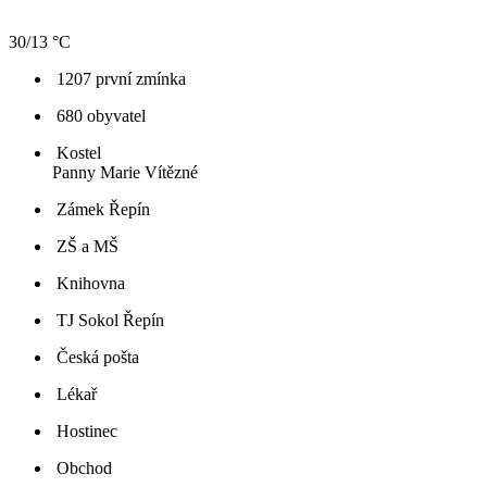
30/13 °C
1207 první zmínka
680 obyvatel
Kostel
Panny Marie Vítězné
Zámek Řepín
ZŠ a MŠ
Knihovna
TJ Sokol Řepín
Česká pošta
Lékař
Hostinec
Obchod