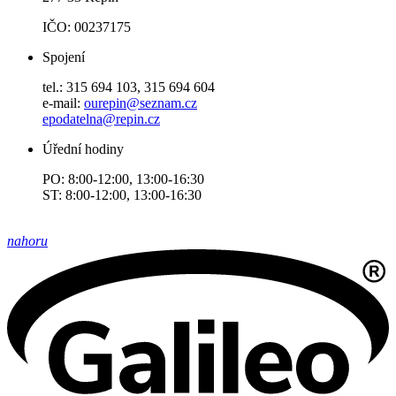
IČO: 00237175
Spojení
tel.: 315 694 103, 315 694 604
e-mail:
ourepin@seznam.cz
epodatelna@repin.cz
Úřední hodiny
PO: 8:00-12:00, 13:00-16:30
ST: 8:00-12:00, 13:00-16:30
nahoru