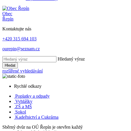
Obec
Řepín
Kontaktujte nás
+420 315 694 103
ourepin@seznam.cz
Hledaný výraz
Hledat
rozšířené vyhledávání
Rychlé odkazy
Poplatky
a odpady
Vyhlášky
ZŠ a MŠ
Sokol
Kadeřnictví a Cukrárna
Sběrný dvůr na OÚ Řepín je otevřen každý