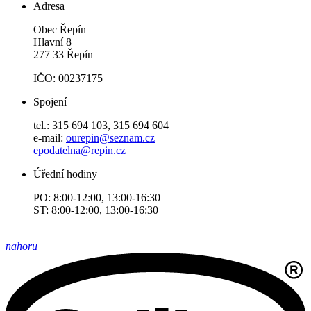
Adresa
Obec Řepín
Hlavní 8
277 33 Řepín
IČO: 00237175
Spojení
tel.: 315 694 103, 315 694 604
e-mail:
ourepin@seznam.cz
epodatelna@repin.cz
Úřední hodiny
PO: 8:00-12:00, 13:00-16:30
ST: 8:00-12:00, 13:00-16:30
nahoru