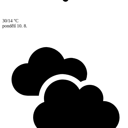
30/14 °C
pondělí
10. 8.