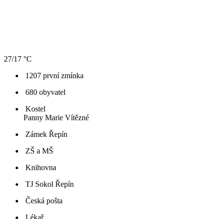
27/17 °C
1207 první zmínka
680 obyvatel
Kostel
Panny Marie Vítězné
Zámek Řepín
ZŠ a MŠ
Knihovna
TJ Sokol Řepín
Česká pošta
Lékař