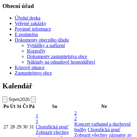
Obecní úřad
Úřední deska
Veřejné zakázky
Povinné informace
E-podatelna
Dokumenty obecního úřadu
Vyhlášky a nařízení
Rozpočty
Dokumenty zastupitelstva obce
Náklady na odpadové hospodářství
Krizové situace
Zastupitelstvo obce
Kalendář
Srpen
2026
Po
Út
St
Čt
Pá
So
Ne
2
1
2
1
Koncert varhanní a duchovní
27
28
29
30
31
Chorušická pouť
hudby
Chorušická pouť
Zobrazit všechny
Zobrazit všechny záznamy ze