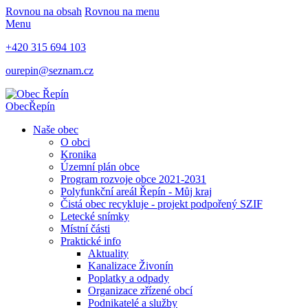
Rovnou na obsah
Rovnou na menu
Menu
+420 315 694 103
ourepin@seznam.cz
Obec
Řepín
Naše obec
O obci
Kronika
Územní plán obce
Program rozvoje obce 2021-2031
Polyfunkční areál Řepín - Můj kraj
Čistá obec recykluje - projekt podpořený SZIF
Letecké snímky
Místní části
Praktické info
Aktuality
Kanalizace Živonín
Poplatky a odpady
Organizace zřízené obcí
Podnikatelé a služby