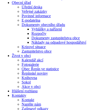
Obecní úřad
Úřední deska
Veřejné zakázky
Povinné informace
E-podatelna
Dokumenty obecního úřadu
Vyhlášky a nařízení
Rozpočty
Dokumenty zastupitelstva obce
Náklady na odpadové hospodářství
Krizové situace
Zastupitelstvo obce
Život v obci
Kalendář akcí
Fotogalerie
Obec Řepín ve statistice
Řepínské noviny
Knihovna
Sokol
Akce v obci
Hlášení rozhlasu
Kontakty
Kontakt
Napište nám
Zajímavé odkazy