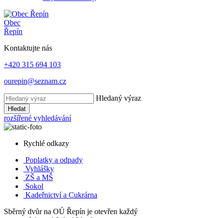
Obec
Řepín
Kontaktujte nás
+420 315 694 103
ourepin@seznam.cz
Hledaný výraz
Hledat
rozšířené vyhledávání
Rychlé odkazy
Poplatky
a odpady
Vyhlášky
ZŠ a MŠ
Sokol
Kadeřnictví a Cukrárna
Sběrný dvůr na OÚ Řepín je otevřen každý