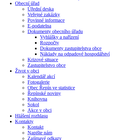
Obecní úřad
Úřední deska
Veřejné zakázky
Povinné informace
E-podatelna
Dokumenty obecního úřadu
Vyhlášky a nařízení
Rozpočty
Dokumenty zastupitelstva obce
Náklady na odpadové hospodářství
Krizové situace
Zastupitelstvo obce
Život v obci
Kalendář akcí
Fotogalerie
Obec Řepín ve statistice
Řepínské noviny
Knihovna
Sokol
Akce v obci
Hlášení rozhlasu
Kontakty
Kontakt
Napište nám
Zajímavé odkazy