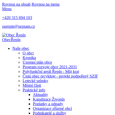
Rovnou na obsah
Rovnou na menu
Menu
+420 315 694 103
ourepin@seznam.cz
Obec
Řepín
Naše obec
O obci
Kronika
Územní plán obce
Program rozvoje obce 2021-2031
Polyfunkční areál Řepín - Můj kraj
Čistá obec recykluje - projekt podpořený SZIF
Letecké snímky
Místní části
Praktické info
Aktuality
Kanalizace Živonín
Poplatky a odpady
Organizace zřízené obcí
Podnikatelé a služby