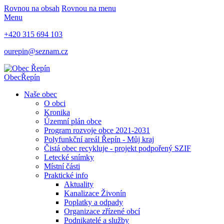
Rovnou na obsah
Rovnou na menu
Menu
+420 315 694 103
ourepin@seznam.cz
Obec
Řepín
Naše obec
O obci
Kronika
Územní plán obce
Program rozvoje obce 2021-2031
Polyfunkční areál Řepín - Můj kraj
Čistá obec recykluje - projekt podpořený SZIF
Letecké snímky
Místní části
Praktické info
Aktuality
Kanalizace Živonín
Poplatky a odpady
Organizace zřízené obcí
Podnikatelé a služby