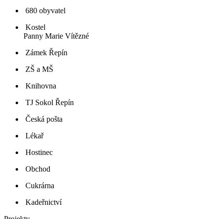
680 obyvatel
Kostel
Panny Marie Vítězné
Zámek Řepín
ZŠ a MŠ
Knihovna
TJ Sokol Řepín
Česká pošta
Lékař
Hostinec
Obchod
Cukrárna
Kadeřnictví
Projekty