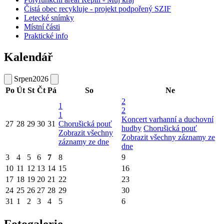
Čistá obec recykluje - projekt podpořený SZIF
Letecké snímky
Místní části
Praktické info
Kalendář
Srpen
2026
Po
Út
St
Čt
Pá
So
Ne
2
1
2
1
Koncert varhanní a duchovní
27
28
29
30
31
Chorušická pouť
hudby
Chorušická pouť
Zobrazit všechny
Zobrazit všechny záznamy ze
záznamy ze dne
dne
3
4
5
6
7
8
9
10
11
12
13
14
15
16
17
18
19
20
21
22
23
24
25
26
27
28
29
30
31
1
2
3
4
5
6
Fotogalerie