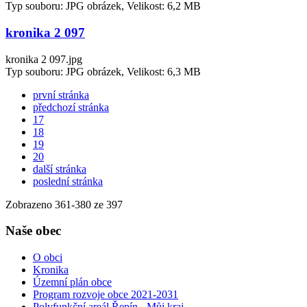
Typ souboru: JPG obrázek, Velikost: 6,2 MB
kronika 2 097
kronika 2 097.jpg
Typ souboru: JPG obrázek, Velikost: 6,3 MB
první stránka
předchozí stránka
17
18
19
20
další stránka
poslední stránka
Zobrazeno
361
-
380
ze 397
Naše obec
O obci
Kronika
Územní plán obce
Program rozvoje obce 2021-2031
Polyfunkční areál Řepín - Můj kraj