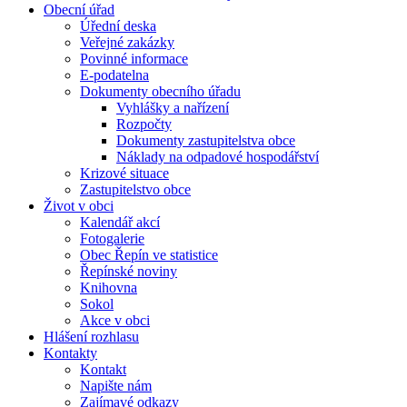
Obecní úřad
Úřední deska
Veřejné zakázky
Povinné informace
E-podatelna
Dokumenty obecního úřadu
Vyhlášky a nařízení
Rozpočty
Dokumenty zastupitelstva obce
Náklady na odpadové hospodářství
Krizové situace
Zastupitelstvo obce
Život v obci
Kalendář akcí
Fotogalerie
Obec Řepín ve statistice
Řepínské noviny
Knihovna
Sokol
Akce v obci
Hlášení rozhlasu
Kontakty
Kontakt
Napište nám
Zajímavé odkazy