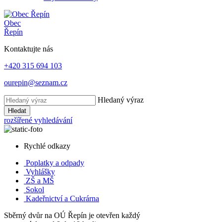
Obec
Řepín
Kontaktujte nás
+420 315 694 103
ourepin@seznam.cz
Hledaný výraz
Hledat
rozšířené vyhledávání
Rychlé odkazy
Poplatky
a odpady
Vyhlášky
ZŠ a MŠ
Sokol
Kadeřnictví a Cukrárna
Sběrný dvůr na OÚ Řepín je otevřen každý