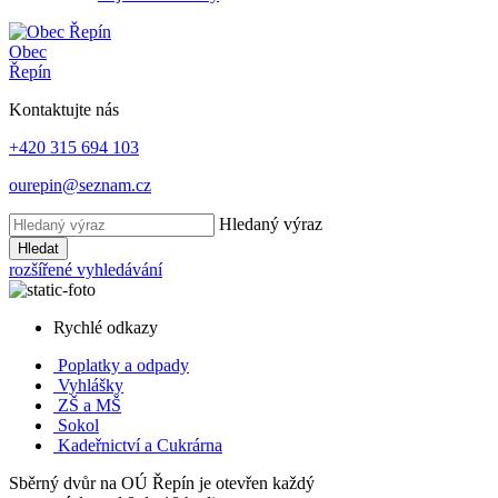
Obec
Řepín
Kontaktujte nás
+420 315 694 103
ourepin@seznam.cz
Hledaný výraz
Hledat
rozšířené vyhledávání
Rychlé odkazy
Poplatky
a odpady
Vyhlášky
ZŠ a MŠ
Sokol
Kadeřnictví a Cukrárna
Sběrný dvůr na OÚ Řepín je otevřen každý