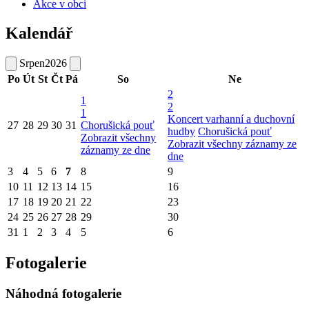
Akce v obci
Kalendář
Srpen
2026
Po
Út
St
Čt
Pá
So
Ne
2
1
2
1
Koncert varhanní a duchovní
27
28
29
30
31
Chorušická pouť
hudby
Chorušická pouť
Zobrazit všechny
Zobrazit všechny záznamy ze
záznamy ze dne
dne
3
4
5
6
7
8
9
10
11
12
13
14
15
16
17
18
19
20
21
22
23
24
25
26
27
28
29
30
31
1
2
3
4
5
6
Fotogalerie
Náhodná fotogalerie