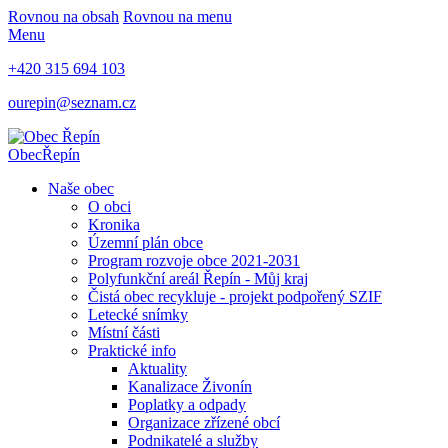
Rovnou na obsah
Rovnou na menu
Menu
+420 315 694 103
ourepin@seznam.cz
Obec
Řepín
Naše obec
O obci
Kronika
Územní plán obce
Program rozvoje obce 2021-2031
Polyfunkční areál Řepín - Můj kraj
Čistá obec recykluje - projekt podpořený SZIF
Letecké snímky
Místní části
Praktické info
Aktuality
Kanalizace Živonín
Poplatky a odpady
Organizace zřízené obcí
Podnikatelé a služby