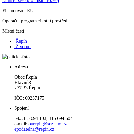
Ministerstvo pro místní rozvoj
Financování EU
Operační program životní prostředí
Místní části
Řepín
Živonín
Adresa
Obec Řepín
Hlavní 8
277 33 Řepín
IČO: 00237175
Spojení
tel.: 315 694 103, 315 694 604
e-mail:
ourepin@seznam.cz
epodatelna@repin.cz