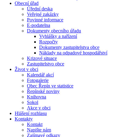
Obecní úřad
Úřední deska
Veřejné zakázky
Povinné informace
E-podatelna
Dokumenty obecního úřadu
Vyhlášky a nařízení
Rozpočty
Dokumenty zastupitelstva obce
Náklady na odpadové hospodářství
Krizové situace
Zastupitelstvo obce
Život v obci
Kalendář akcí
Fotogalerie
Obec Řepín ve statistice
Řepínské noviny
Knihovna
Sokol
Akce v obci
Hlášení rozhlasu
Kontakty
Kontakt
Napište nám
Zajímavé odkazy