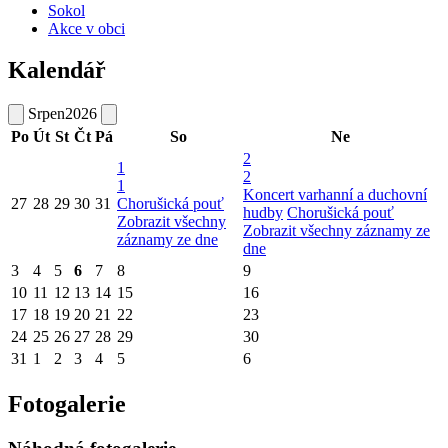
Sokol
Akce v obci
Kalendář
Srpen
2026
Po
Út
St
Čt
Pá
So
Ne
2
1
2
1
Koncert varhanní a duchovní
27
28
29
30
31
Chorušická pouť
hudby
Chorušická pouť
Zobrazit všechny
Zobrazit všechny záznamy ze
záznamy ze dne
dne
3
4
5
6
7
8
9
10
11
12
13
14
15
16
17
18
19
20
21
22
23
24
25
26
27
28
29
30
31
1
2
3
4
5
6
Fotogalerie