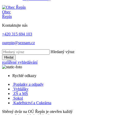
Obec
Řepín
Kontaktujte nás
+420 315 694 103
ourepin@seznam.cz
Hledaný výraz
Hledat
rozšířené vyhledávání
Rychlé odkazy
Poplatky
a odpady
Vyhlášky
ZŠ a MŠ
Sokol
Kadeřnictví a Cukrárna
Sběrný dvůr na OÚ Řepín je otevřen každý