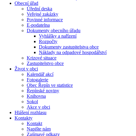
Obecní úřad
Úřední deska
Veřejné zakázky
Povinné informace
E-podatelna
Dokumenty obecního úřadu
Vyhlášky a nařízení
Rozpočty
Dokumenty zastupitelstva obce
Náklady na odpadové hospodářství
Krizové situace
Zastupitelstvo obce
Život v obci
Kalendář akcí
Fotogalerie
Obec Řepín ve statistice
Řepínské noviny
Knihovna
Sokol
Akce v obci
Hlášení rozhlasu
Kontakty
Kontakt
Napište nám
Zajímavé odkazy