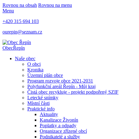
Rovnou na obsah
Rovnou na menu
Menu
+420 315 694 103
ourepin@seznam.cz
Obec
Řepín
Naše obec
O obci
Kronika
Územní plán obce
Program rozvoje obce 2021-2031
Polyfunkční areál Řepín - Můj kraj
Čistá obec recykluje - projekt podpořený SZIF
Letecké snímky
Místní části
Praktické info
Aktuality
Kanalizace Živonín
Poplatky a odpady
Organizace zřízené obcí
Podnikatelé a služby